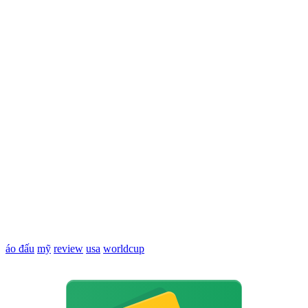
áo đấu
mỹ
review
usa
worldcup