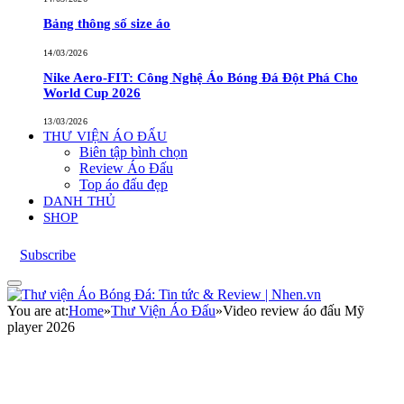
Bảng thông số size áo
14/03/2026
Nike Aero-FIT: Công Nghệ Áo Bóng Đá Đột Phá Cho
World Cup 2026
13/03/2026
THƯ VIỆN ÁO ĐẤU
Biên tập bình chọn
Review Áo Đấu
Top áo đấu đẹp
DANH THỦ
SHOP
Subscribe
You are at:
Home
»
Thư Viện Áo Đấu
»
Video review áo đấu Mỹ
player 2026