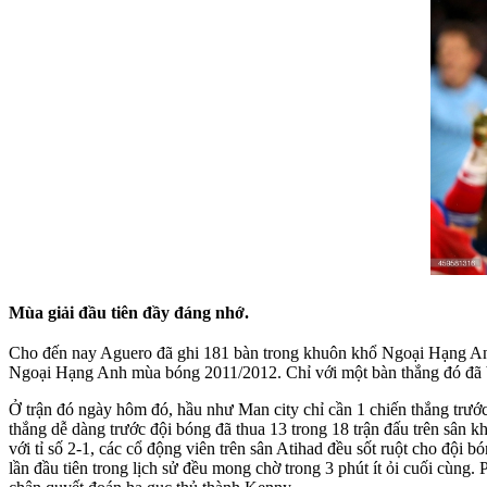
Mùa giải đầu tiên đầy đáng nhớ.
Cho đến nay Aguero đã ghi 181 bàn trong khuôn khổ Ngoại Hạng Anh.
Ngoại Hạng Anh mùa bóng 2011/2012. Chỉ với một bàn thắng đó đã bi
Ở trận đó ngày hôm đó, hầu như Man city chỉ cần 1 chiến thắng trướ
thắng dễ dàng trước đội bóng đã thua 13 trong 18 trận đấu trên sân 
với tỉ số 2-1, các cổ động viên trên sân Atihad đều sốt ruột cho đội
lần đầu tiên trong lịch sử đều mong chờ trong 3 phút ít ỏi cuối cùng