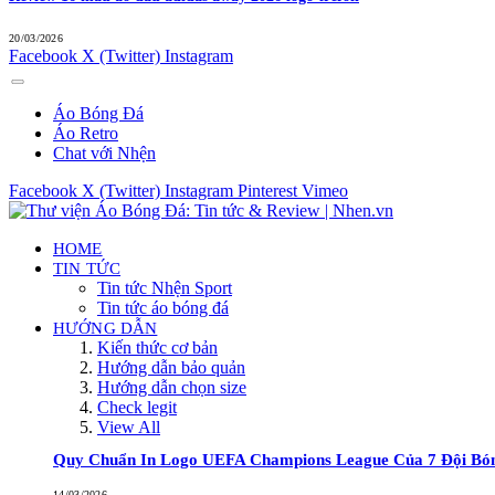
20/03/2026
Facebook
X (Twitter)
Instagram
Áo Bóng Đá
Áo Retro
Chat với Nhện
Facebook
X (Twitter)
Instagram
Pinterest
Vimeo
HOME
TIN TỨC
Tin tức Nhện Sport
Tin tức áo bóng đá
HƯỚNG DẪN
Kiến thức cơ bản
Hướng dẫn bảo quản
Hướng dẫn chọn size
Check legit
View All
Quy Chuẩn In Logo UEFA Champions League Của 7 Đội Bó
14/03/2026