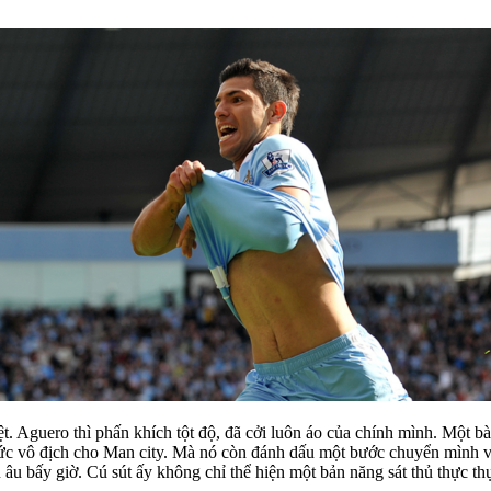
t. Aguero thì phấn khích tột độ, đã cởi luôn áo của chính mình. Một 
chức vô địch cho Man city. Mà nó còn đánh dấu một bước chuyển mình v
u âu bấy giờ. Cú
sút ấy không chỉ thể hiện một bản năng sát thủ thực 