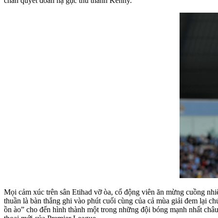
chân quyết đoán hạ gục thủ thành Kenny.
Mọi cảm xúc trên sân Etihad vỡ òa, cổ động viên ăn mừng cuồng nhiệ
thuần là bàn thắng ghi vào phút cuối cùng của cả mùa giải đem lại 
ồn ào” cho đến hình thành một trong những đội bóng mạnh nhất châ