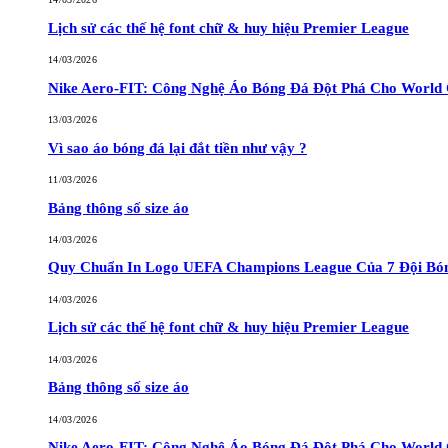
Lịch sử các thế hệ font chữ & huy hiệu Premier League
14/03/2026
Nike Aero-FIT: Công Nghệ Áo Bóng Đá Đột Phá Cho World
13/03/2026
Vì sao áo bóng đá lại đắt tiền như vậy ?
11/03/2026
Bảng thông số size áo
14/03/2026
Quy Chuẩn In Logo UEFA Champions League Của 7 Đội Bó
14/03/2026
Lịch sử các thế hệ font chữ & huy hiệu Premier League
14/03/2026
Bảng thông số size áo
14/03/2026
Nike Aero-FIT: Công Nghệ Áo Bóng Đá Đột Phá Cho World