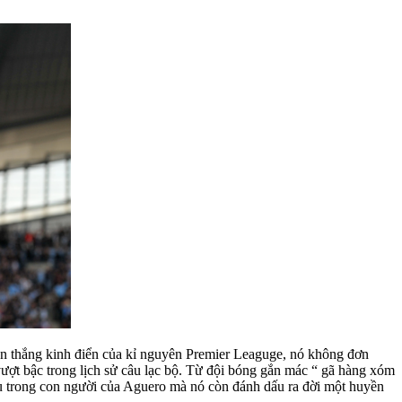
bàn thắng kinh điển của kỉ nguyên Premier Leaguge, nó không đơn
ượt bậc trong lịch sử câu lạc bộ. Từ đội bóng gắn mác “ gã hàng xóm
thụ trong con người của Aguero mà nó còn đánh dấu ra đời một huyền