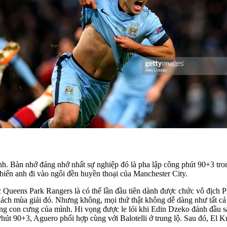
 Bàn nhớ đáng nhớ nhất sự nghiệp đó là pha lập công phút 90+3 trong
ến anh đi vào ngôi đền huyền thoại của Manchester City.
c Queens Park Rangers là có thể lần đầu tiên dành được chức vô địch
khách mùa giải đó. Nhưng không, mọi thứ thật không dễ dàng như tất cả
 bóng con cưng của mình. Hi vọng được le lói khi Edin Dzeko đánh đầu s
. Phút 90+3, Aguero phối hợp cùng với Balotelli ở trung lộ. Sau đó, El