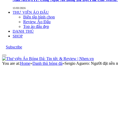
13/03/2026
THƯ VIỆN ÁO ĐẤU
Biên tập bình chọn
Review Áo Đấu
Top áo đấu đẹp
DANH THỦ
SHOP
Subscribe
You are at:
Home
»
Danh thủ bóng đá
»
Sergio Aguero: Người đặt nền m